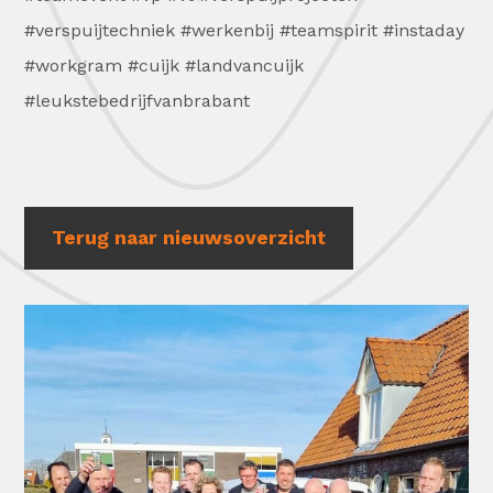
#verspuijtechniek #werkenbij #teamspirit #instaday
#workgram #cuijk #landvancuijk
#leukstebedrijfvanbrabant
Terug naar nieuwsoverzicht