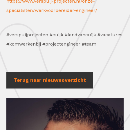
https://www.verspuij-projecten.nl/onze-
specialisten/werkvoorbereider-engineer/
#verspuijprojecten #cuijk #landvancuijk #vacatures
#komwerkenbij #projectengineer #team
Terug naar nieuwsoverzicht